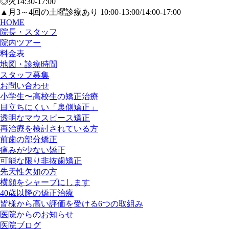
◎
火
14:30-17:00
▲月3～4回の
土曜
診療あり 10:00-13:00/14:00-17:00
HOME
院長・スタッフ
院内ツアー
料金表
地図・診療時間
スタッフ募集
お問い合わせ
小学生〜高校生の矯正治療
目立ちにくい「裏側矯正」
透明なマウスピース矯正
再治療を検討されている方
前歯の部分矯正
痛みが少ない矯正
可能な限り非抜歯矯正
先天性欠如の方
横顔をシャープにします
40歳以降の矯正治療
皆様から高い評価を受ける6つの取組み
医院からのお知らせ
医院ブログ