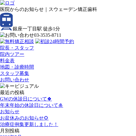
医院からのお知らせ｜スウェーデン矯正歯科
銀座一丁目駅 徒歩
1
分
03-3535-8711
院長・スタッフ
院内ツアー
料金表
地図・診療時間
スタッフ募集
お問い合わせ
最近の投稿
GWの休診日について🍀
年末年始の休診日について🎍
お知らせ
お盆休みのお知らせ🌻
治療症例集更新しました！
月別投稿