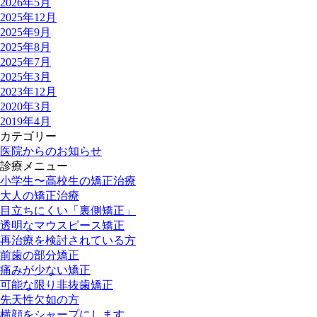
2026年5月
2025年12月
2025年9月
2025年8月
2025年7月
2025年3月
2023年12月
2020年3月
2019年4月
カテゴリー
医院からのお知らせ
診療メニュー
小学生〜高校生の矯正治療
大人の矯正治療
目立ちにくい「裏側矯正」
透明なマウスピース矯正
再治療を検討されている方
前歯の部分矯正
痛みが少ない矯正
可能な限り非抜歯矯正
先天性欠如の方
横顔をシャープにします