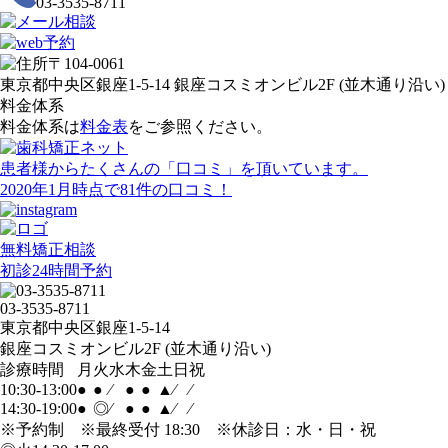
03-3535-8711
〒104-0061
東京都中央区銀座1-5-14 銀座コスミオンビル2F (並木通り沿い)
料金体系
料金体系は
料金表
をご参照ください。
患者様からたくさんの「
口コミ
」を頂いています。
2020年1月時点で
81件
の口コミ！
無料矯正相談
初診24時間予約
03-3535-8711
東京都中央区銀座1-5-14
銀座コスミオンビル2F (並木通り沿い)
診療時間
月
火
水
木
金
土
日
祝
10:30-13:00
●
●
⁄
●
●
▲
⁄
⁄
14:30-19:00
●
◎
⁄
●
●
▲
⁄
⁄
※予約制 ※最終受付 18:30 ※休診日：水・日・祝