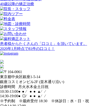
40歳以降の矯正治療
患者様からたくさんの「
口コミ
」を頂いています。
2020年1月時点で
81件
の口コミ！
〒104-0061
東京都中央区銀座1-5-14
銀座コスミオンビル2F (並木通り沿い)
診療時間
月
火
水
木
金
土
日
祝
10:30-13:00
●
●
⁄
●
●
▲
⁄
⁄
14:30-19:00
●
◎
⁄
●
●
▲
⁄
⁄
※予約制 ※最終受付 18:30 ※休診日：水・日・祝
◎
火
14:30-17:00