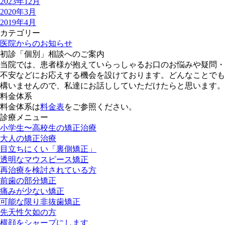
2023年12月
2020年3月
2019年4月
カテゴリー
医院からのお知らせ
初診「個別」相談へのご案内
当院では、患者様が抱えていらっしゃるお口のお悩みや疑問・
不安などにお応えする機会を設けております。どんなことでも
構いませんので、私達にお話ししていただけたらと思います。
料金体系
料金体系は
料金表
をご参照ください。
診療メニュー
小学生〜高校生の矯正治療
大人の矯正治療
目立ちにくい「裏側矯正」
透明なマウスピース矯正
再治療を検討されている方
前歯の部分矯正
痛みが少ない矯正
可能な限り非抜歯矯正
先天性欠如の方
横顔をシャープにします