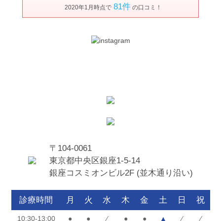
81件
2020年1月時点で
の口コミ！
〒104-0061
東京都中央区銀座1-5-14
銀座コスミオンビル2F (並木通り沿い)
診療時間
月
火
水
木
金
土
日
祝
10:30-13:00
●
●
⁄
●
●
▲
⁄
⁄