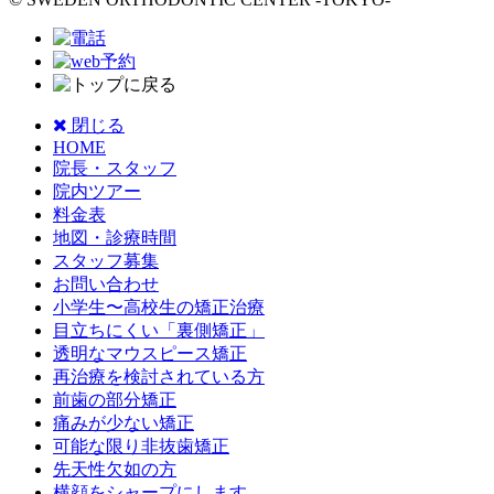
閉じる
HOME
院長・スタッフ
院内ツアー
料金表
地図・診療時間
スタッフ募集
お問い合わせ
小学生〜高校生の矯正治療
目立ちにくい「裏側矯正」
透明なマウスピース矯正
再治療を検討されている方
前歯の部分矯正
痛みが少ない矯正
可能な限り非抜歯矯正
先天性欠如の方
横顔をシャープにします