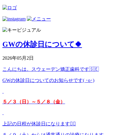
GWの休診日について🍀
2026年05月2日
こんにちは。スウェーデン矯正歯科です🇸🇪
GWの休診日についてのお知らせです( ･o･)
５／３（日）～５／８（金）
上記の日程が休診日になります🙇‍♀️
５／９（土）からは通常通りの診療になります。