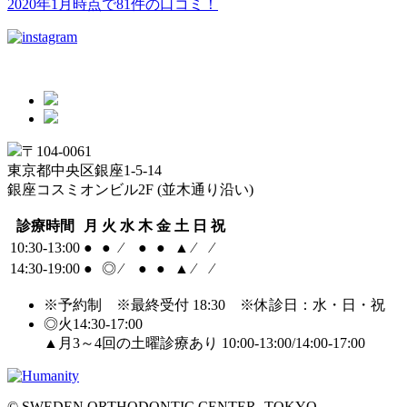
2020年1月時点で
81件
の口コミ！
〒104-0061
東京都中央区銀座1-5-14
銀座コスミオンビル2F (並木通り沿い)
診療時間
月
火
水
木
金
土
日
祝
10:30-13:00
●
●
⁄
●
●
▲
⁄
⁄
14:30-19:00
●
◎
⁄
●
●
▲
⁄
⁄
※予約制 ※最終受付 18:30 ※休診日：水・日・祝
◎
火
14:30-17:00
▲月3～4回の
土曜
診療あり 10:00-13:00/14:00-17:00
© SWEDEN ORTHODONTIC CENTER -TOKYO-