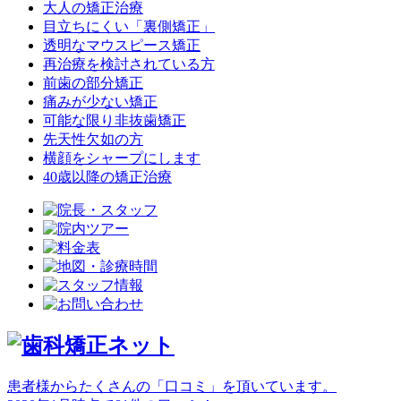
大人の矯正治療
目立ちにくい「裏側矯正」
透明なマウスピース矯正
再治療を検討されている方
前歯の部分矯正
痛みが少ない矯正
可能な限り非抜歯矯正
先天性欠如の方
横顔をシャープにします
40歳以降の矯正治療
患者様からたくさんの「
口コミ
」を頂いています。