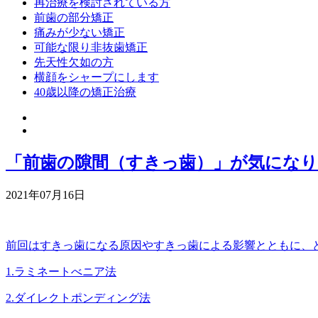
再治療を検討されている方
前歯の部分矯正
痛みが少ない矯正
可能な限り非抜歯矯正
先天性欠如の方
横顔をシャープにします
40歳以降の矯正治療
「前歯の隙間（すきっ歯）」が気にな
2021年07月16日
前回はすきっ歯になる原因やすきっ歯による影響とともに、
1.ラミネートべニア法
2.ダイレクトポンディング法