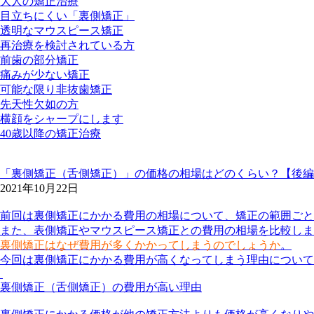
大人の矯正治療
目立ちにくい「裏側矯正」
透明なマウスピース矯正
再治療を検討されている方
前歯の部分矯正
痛みが少ない矯正
可能な限り非抜歯矯正
先天性欠如の方
横顔をシャープにします
40歳以降の矯正治療
「裏側矯正（舌側矯正）」の価格の相場はどのくらい？【後編
2021年10月22日
前回は裏側矯正にかかる費用の相場について、矯正の範囲ごと
また、表側矯正やマウスピース矯正との費用の相場を比較しま
裏側矯正はなぜ費用が多くかかってしまうのでしょうか
。
今回は裏側矯正にかかる費用が高くなってしまう理由について
裏側矯正（舌側矯正）の費用が高い理由