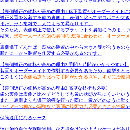
裏側矯正にかかる価格が他の矯正方法よりも価格が高くなりや
【裏側矯正の価格が高めの理由1.矯正装置がオーダーメイドに
矯正装置を装着する歯の裏側は、
表側と比べてデコボコ
が大き
また、
形も複雑
で、人によって異なります。
そのため、表側矯正で使用するブラケットを裏側にそのままつ
結果、
患者一人一人の歯の裏側の状態に合わせた、オーダーメ
表側矯正であれば、既成の装置の中から大きさ等が合うものを
新たに
一から装置を作製する必要
があるのです。
【裏側矯正の価格が高めの理由2.手間と時間がかかりやすい】
装置をオーダーメイドで作製する必要があるため、歯型をと
このように
表側治療と比べて手間がかかる点や、すぐに治療開
【裏側矯正の価格が高めの理由3.高度な技術も必要】
歯の裏側は表側と比べてどうしても歯の状態が見にくいという
また、表側よりも矯正治療を行った際に、歯がどのように動く
ワイヤーの細かい調整など医師の技術力も必要とされる治療
で
保険適用になるケース
矯正治療自体が保険適用になる場合は次のようなケースがあり