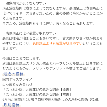
・治療期間が長くなりやすい
矯正治療期間は症例によって異なりますが、裏側矯正は表側矯正に
比べてワイヤーの長さが短いため、歯の移動に時間がかかることが
考えられます。
そのため、治療期間もそれに伴い、長くなることもあります。
・表側矯正に比べ
装置が取れやすい
裏側は唾液が溜まることも多いですし、舌の動きや食べ物が挟まり
やすいことにより、
表側矯正よりも装置が取れやすい
ということも
言えます。
今回はここまでにします。
次回は裏側矯正のリンガル矯正とハーフリンガル矯正とは具体的に
どのようなものか、メリットやデメリットを交えてご紹介します。
最近の投稿
院内ディスプレイ🪥
出っ歯＆かみ合わせ
「ほうれい線」と歯並びの意外な関係【後編】
「ほうれい線」と歯並びの意外な関係【前編】
5月病が歯並びに影響？自律神経と噛みしめの意外な関係【後編】
月別投稿