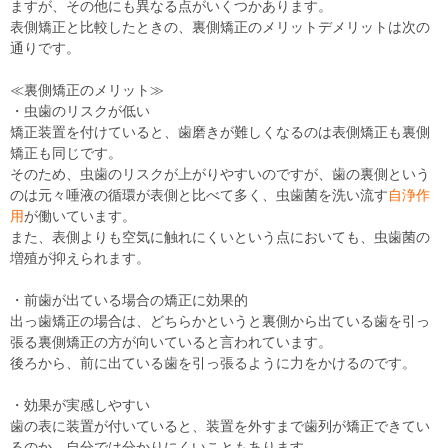
ますが、その他にも異なる点がいくつかあります。
表側矯正と比較したときの、裏側矯正のメリットデメリットは次の
通りです。
≪裏側矯正のメリット≫
・虫歯のリスクが低い
矯正装置を付けていると、歯磨きが難しくなるのは表側矯正も裏側
矯正も同じです。
そのため、虫歯のリスクが上がりやすいのですが、歯の裏側という
のは元々唾液の循環が表側と比べて多く、虫歯菌を洗い流す
自浄作
用
が働いています。
また、表側よりも空気に触れにくいという点においても、虫歯菌の
増殖が抑えられます。
・前歯が出ている場合の矯正に効果的
出っ歯矯正の場合は、どちらかというと裏側から出ている歯を引っ
張る裏側矯正の方が向いていると言われています。
後ろから、前に出ている歯を引っ張るように力をかけるのです。
・効果が実感しやすい
歯の表に装置が付いていると、装置を外すまで歯列が矯正できてい
るのか、自分では分かりにくいこともあります。