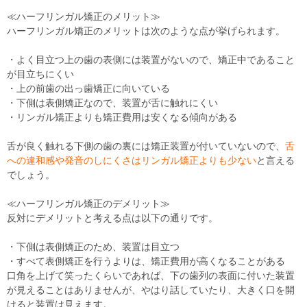
≪ハーフリンガル矯正のメリット≫
ハーフリンガル矯正のメリットは次のような点が挙げられます。
・よく目立つ上の歯の表側には装置がないので、矯正中であること
が目立ちにくい
・上の前歯の出っ歯矯正に向いている
・下側は表側矯正なので、装置が舌に触れにくい
・リンガル矯正よりも矯正費用は安くなる傾向がある
舌が良く触れる下側の歯の裏には矯正装置が付いていないので、
舌
への違和感や発音のしにくさはリンガル矯正よりも少ない
と言える
でしょう。
≪ハーフリンガル矯正のデメリット≫
反対にデメリットと考える点は以下の通りです。
・下側は表側矯正のため、装置は目立つ
・すべて表側矯正を行うよりは、矯正費用が高くなることがある
口角を上げて笑ったくらいであれば、下の歯列の表面に付いた装置
が見えることはありませんが、やはり話していたり、大きく口を開
けると装置は見えます。