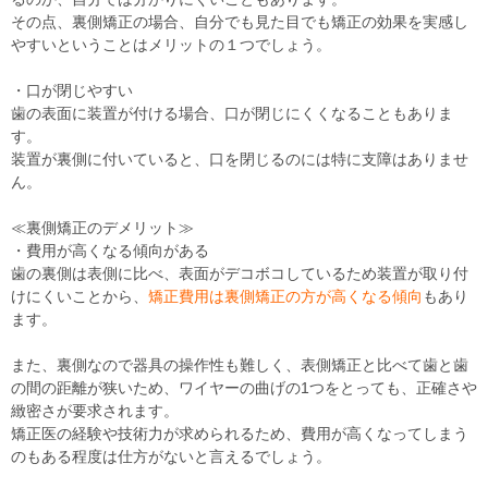
その点、裏側矯正の場合、自分でも見た目でも矯正の効果を実感し
やすいということはメリットの１つでしょう。
・口が閉じやすい
歯の表面に装置が付ける場合、口が閉じにくくなることもありま
す。
装置が裏側に付いていると、口を閉じるのには特に支障はありませ
ん。
≪裏側矯正のデメリット≫
・費用が高くなる傾向がある
歯の裏側は表側に比べ、表面がデコボコしているため装置が取り付
けにくいことから、
矯正費用は裏側矯正の方が高くなる傾向
もあり
ます。
また、裏側なので器具の操作性も難しく、表側矯正と比べて歯と歯
の間の距離が狭いため、ワイヤーの曲げの1つをとっても、正確さや
緻密さが要求されます。
矯正医の経験や技術力が求められるため、費用が高くなってしまう
のもある程度は仕方がないと言えるでしょう。