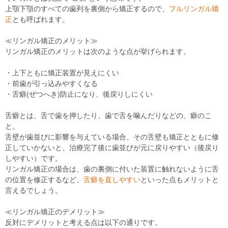
上顎下顎のすべての歯列を裏側から矯正するので、
フルリンガル矯
正
とも呼ばれます。
≪リンガル矯正のメリット≫
リンガル矯正のメリットは次のような点が挙げられます。
・上下ともに矯正装置が見えにくい
・前歯が引っ込みやすくなる
・舌癖(ぜつへき)防止になり、後戻りしにくい
舌癖とは、舌で歯を押したり、歯で舌を噛んだりなどの、癖のこ
と。
舌壁が歯並びに影響を与えている場合、その舌壁も矯正とともに修
正していかないと、治療完了後に歯並びが元に戻りやすい（後戻り
しやすい）です。
リンガル矯正の場合は、歯の裏側に付いた装置に触れないように舌
の位置を修正するなど、
舌癖を直しやすい
といった点もメリットと
言えるでしょう。
≪リンガル矯正のデメリット≫
反対にデメリットと考える点は以下の通りです。