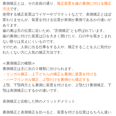
裏側矯正とは、その名前の通り、
矯正装置を歯の裏側に付ける矯正
方法
です。
使用する矯正装置はワイヤーやブラケットなどで、表側矯正とほぼ
変わりませんが、装置を付ける位置が表側か裏側であるかの違いが
あります。
歯の裏は舌の位置に近いため、”舌側矯正”とも呼ばれています。
歯の裏側に付けた装置は口を大きく開けたり、口の中を覗きこまれ
ない限りは見えにくいものです。
そのため、人前に出る仕事をする人や、矯正することを人に気付か
れたくない方に人気の矯正方法です。
≪裏側矯正の種類≫
裏側矯正は主に次の２種類に分けられます。
・リンガル矯正…上下どちらの矯正も裏側に装置を付ける
・ハーフリンガル矯正…上顎だけを裏側から矯正する
上顎、下顎両方とも裏側に装置を付けるか、上顎だけ裏側矯正、下
顎は表側矯正にするかの違いです。
表側矯正と比較した時のメリットデメリット
裏側矯正と表側矯正を比べると、装置を付ける位置はもちろん違い