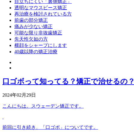
目立ちにくい「裏側矯正」
透明なマウスピース矯正
再治療を検討されている方
前歯の部分矯正
痛みが少ない矯正
可能な限り非抜歯矯正
先天性欠如の方
横顔をシャープにします
40歳以降の矯正治療
口ゴボって知ってる？矯正で治せるの
2024年02月29日
こんにちは。スウェーデン矯正です。
前回に引き続き、「口ゴボ」についてです。